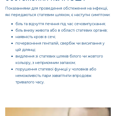
Показаннями для проведення обстеження на інфекції,
які передаються статевим шляхом, є наступні симптоми:
біль та відчуття печіння під час сечовипускання;
біль внизу живота або в області статевих органів;
наявність крові в сечі;
почервоніння геніталій, свербіж чи висипання у
цій ділянці;
виділення зі статевих шляхів білого чи жовтого
кольору, з неприємним запахом;
порушення статевої функції у чоловіків або
неможливість пари завагітніти впродовж
тривалого часу.