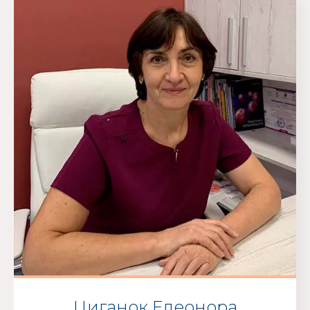
Циганок Елеонора