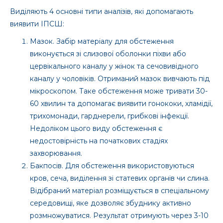
Виділяють 4 основні типи аналізів, які допомагають
виявити ІПСШ:
Мазок. Забір матеріалу для обстеження
виконується зі слизової оболонки піхви або
цервікального каналу у жінок та сечовивідного
каналу у чоловіків. Отриманий мазок вивчають під
мікроскопом. Таке обстеження може тривати 30-
60 хвилин та допомагає виявити гонококи, хламідії,
трихомонади, гарднерели, грибкові інфекції.
Недоліком цього виду обстеження є
недостовірність на початкових стадіях
захворювання.
Бакпосів. Для обстеження використовуються
кров, сеча, виділення зі статевих органів чи слина.
Відібраний матеріал розміщується в спеціальному
середовищі, яке дозволяє збуднику активно
розмножуватися. Результат отримують через 3-10