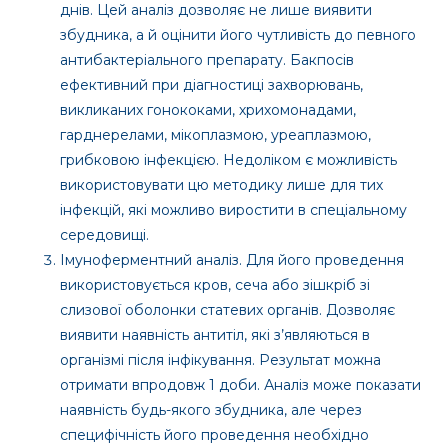
днів. Цей аналіз дозволяє не лише виявити
збудника, а й оцінити його чутливість до певного
антибактеріального препарату. Бакпосів
ефективний при діагностиці захворювань,
викликаних гонококами, хрихомонадами,
гарднерелами, мікоплазмою, уреаплазмою,
грибковою інфекцією. Недоліком є можливість
використовувати цю методику лише для тих
інфекцій, які можливо виростити в спеціальному
середовищі.
Імуноферментний аналіз. Для його проведення
використовується кров, сеча або зішкріб зі
слизової оболонки статевих органів. Дозволяє
виявити наявність антитіл, які з’являються в
організмі після інфікування. Результат можна
отримати впродовж 1 доби. Аналіз може показати
наявність будь-якого збудника, але через
специфічність його проведення необхідно