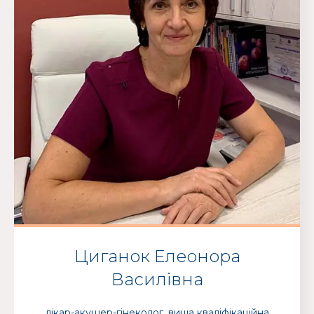
Циганок Елеонора
Василівна
лікар-акушер-гінеколог, вища кваліфікаційна