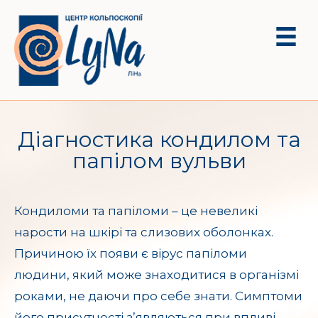
Діагностика кондилом та
папілом вульви
Кондиломи та папіломи – це невеликі
нарости на шкірі та слизових оболонках.
Причиною їх появи є вірус папіломи
людини, який може знаходитися в організмі
роками, не даючи про себе знати. Симптоми
його присутності з’являються при впливі