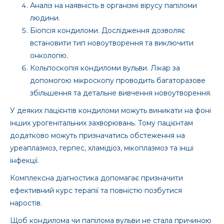
Аналіз на наявність в організмі вірусу папіломи
людини.
Біопсія кондиломи. Дослідження дозволяє
встановити тип новоутворення та виключити
онкологію.
Кольпоскопія кондиломи вульви. Лікар за
допомогою мікроскопу проводить багаторазове
збільшення та детальне вивчення новоутворення.
У деяких пацієнтів кондиломи можуть виникати на фоні
інших урогенітальних захворювань. Тому пацієнтам
додатково можуть призначатись обстеження на
уреаплазмоз, герпес, хламідіоз, мікоплазмоз та інші
інфекції.
Комплексна діагностика допомагає призначити
ефективний курс терапії та повністю позбутися
наростів.
Щоб кондилома чи папілома вульви не стала причиною